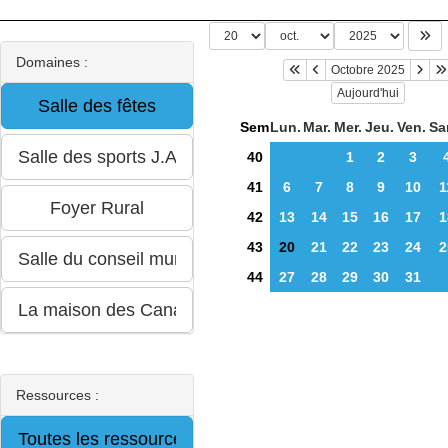
Domaines :
Octobre 2025
Aujourd'hui
Sem
Lun.
Mar.
Mer.
Jeu.
Ven.
Sa
40
1
2
3
41
6
7
8
9
10
1
42
13
14
15
16
17
1
43
20
21
22
23
24
2
44
27
28
29
30
31
Ressources :