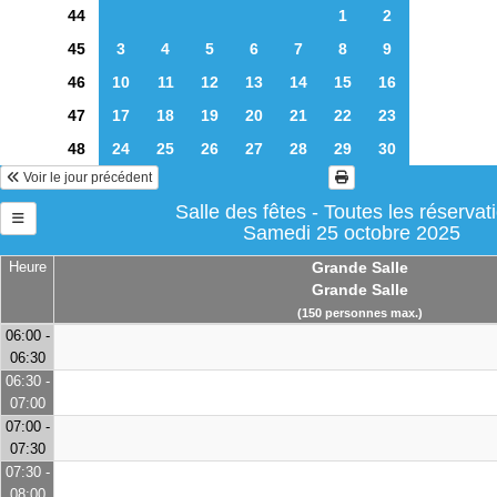
44
1
2
45
3
4
5
6
7
8
9
46
10
11
12
13
14
15
16
47
17
18
19
20
21
22
23
48
24
25
26
27
28
29
30
Voir le jour précédent
Salle des fêtes - Toutes les réservat
Samedi 25 octobre 2025
Heure
Grande Salle
Grande Salle
(150 personnes max.)
06:00 -
06:30
06:30 -
07:00
07:00 -
07:30
07:30 -
08:00