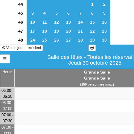
44
1
2
45
3
4
5
6
7
8
9
46
10
11
12
13
14
15
16
47
17
18
19
20
21
22
23
48
24
25
26
27
28
29
30
Voir le jour précédent
Salle des fêtes - Toutes les réservat
Jeudi 30 octobre 2025
Heure
Grande Salle
Grande Salle
(150 personnes max.)
06:00 -
06:30
06:30 -
07:00
07:00 -
07:30
07:30 -
08:00