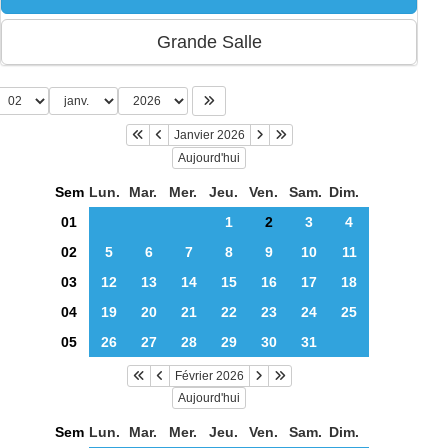
Janvier 2026
Aujourd'hui
Sem
Lun.
Mar.
Mer.
Jeu.
Ven.
Sam.
Dim.
01
1
2
3
4
02
5
6
7
8
9
10
11
03
12
13
14
15
16
17
18
04
19
20
21
22
23
24
25
05
26
27
28
29
30
31
Février 2026
Aujourd'hui
Sem
Lun.
Mar.
Mer.
Jeu.
Ven.
Sam.
Dim.