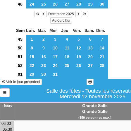
48
24
25
26
27
28
29
30
Décembre 2025
Aujourd'hui
Sem
Lun.
Mar.
Mer.
Jeu.
Ven.
Sam.
Dim.
49
1
2
3
4
5
6
7
50
8
9
10
11
12
13
14
51
15
16
17
18
19
20
21
52
22
23
24
25
26
27
28
01
29
30
31
Voir le jour précédent
Salle des fêtes - Toutes les réservat
Mercredi 12 novembre 2025
Heure
Grande Salle
Grande Salle
(150 personnes max.)
06:00 -
06:30