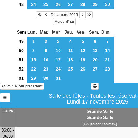
48
24
25
26
27
28
29
30
Décembre 2025
Aujourd'hui
Sem
Lun.
Mar.
Mer.
Jeu.
Ven.
Sam.
Dim.
49
1
2
3
4
5
6
7
50
8
9
10
11
12
13
14
51
15
16
17
18
19
20
21
52
22
23
24
25
26
27
28
01
29
30
31
Voir le jour précédent
Salle des fêtes - Toutes les réservat
Lundi 17 novembre 2025
Heure
Grande Salle
Grande Salle
(150 personnes max.)
06:00 -
06:30