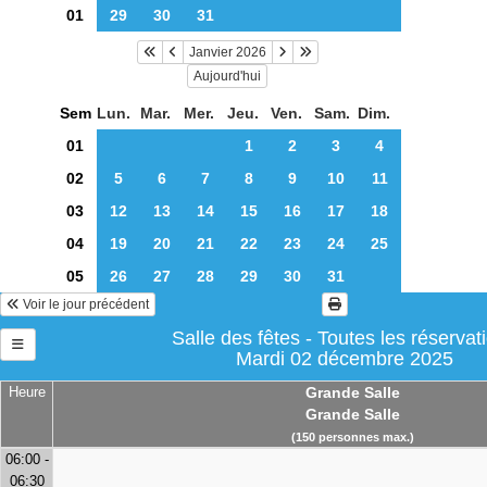
01
29
30
31
Janvier 2026
Aujourd'hui
Sem
Lun.
Mar.
Mer.
Jeu.
Ven.
Sam.
Dim.
01
1
2
3
4
02
5
6
7
8
9
10
11
03
12
13
14
15
16
17
18
04
19
20
21
22
23
24
25
05
26
27
28
29
30
31
Voir le jour précédent
Salle des fêtes - Toutes les réservat
Mardi 02 décembre 2025
Heure
Grande Salle
Grande Salle
(150 personnes max.)
06:00 -
06:30