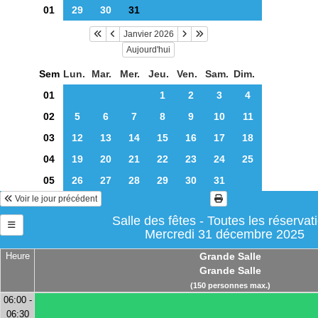
01
29
30
31
Janvier 2026
Aujourd'hui
Sem
Lun.
Mar.
Mer.
Jeu.
Ven.
Sam.
Dim.
01
1
2
3
4
02
5
6
7
8
9
10
11
03
12
13
14
15
16
17
18
04
19
20
21
22
23
24
25
05
26
27
28
29
30
31
Voir le jour précédent
Salle des fêtes - Toutes les réservat
Mercredi 31 décembre 2025
Heure
Grande Salle
Grande Salle
(150 personnes max.)
06:00 -
06:30