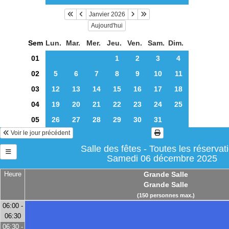
Janvier 2026
Aujourd'hui
Sem
Lun.
Mar.
Mer.
Jeu.
Ven.
Sam.
Dim.
01
1
2
3
4
02
5
6
7
8
9
10
11
03
12
13
14
15
16
17
18
04
19
20
21
22
23
24
25
05
26
27
28
29
30
31
Voir le jour précédent
Salle des fêtes - Toutes les réservat
Samedi 06 décembre 2025
Heure
Grande Salle
Grande Salle
(150 personnes max.)
06:00 -
06:30
06:30 -