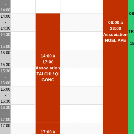
-
14:00
06
14:00
-
06:00 à
14:30
23:00
TR
Association
14:30
NOEL APE
-
18
15:00
15:00
14:00 à
-
17:00
15:30
Association
15:30
TAI CHI / QI
-
GONG
16:00
16:00
-
16:30
16:30
-
17:00
17:00
-
17:00 à