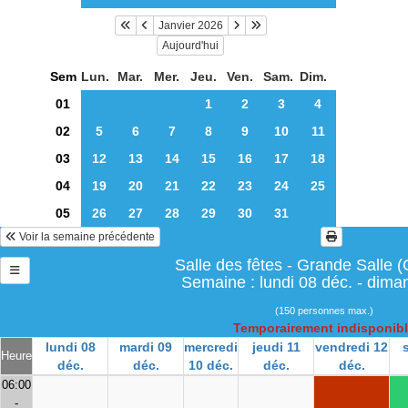
Janvier 2026
Aujourd'hui
Sem
Lun.
Mar.
Mer.
Jeu.
Ven.
Sam.
Dim.
01
1
2
3
4
02
5
6
7
8
9
10
11
03
12
13
14
15
16
17
18
04
19
20
21
22
23
24
25
05
26
27
28
29
30
31
Voir la semaine précédente
Salle des fêtes - Grande Salle 
Semaine : lundi 08 déc. - dima
(150 personnes max.)
Temporairement indisponib
lundi 08
mardi 09
mercredi
jeudi 11
vendredi 12
Heure
déc.
déc.
10 déc.
déc.
déc.
06:00
-